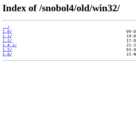
Index of /snobol4/old/win32/
../
1.0/
1.1/
1.2/
1.4.1/
1.5/
2.0/