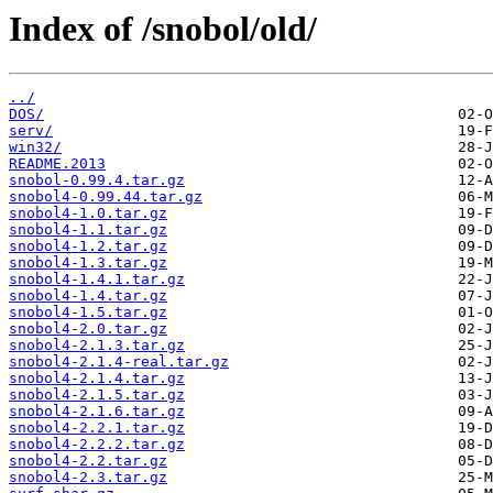
Index of /snobol/old/
../
DOS/
serv/
win32/
README.2013
snobol-0.99.4.tar.gz
snobol4-0.99.44.tar.gz
snobol4-1.0.tar.gz
snobol4-1.1.tar.gz
snobol4-1.2.tar.gz
snobol4-1.3.tar.gz
snobol4-1.4.1.tar.gz
snobol4-1.4.tar.gz
snobol4-1.5.tar.gz
snobol4-2.0.tar.gz
snobol4-2.1.3.tar.gz
snobol4-2.1.4-real.tar.gz
snobol4-2.1.4.tar.gz
snobol4-2.1.5.tar.gz
snobol4-2.1.6.tar.gz
snobol4-2.2.1.tar.gz
snobol4-2.2.2.tar.gz
snobol4-2.2.tar.gz
snobol4-2.3.tar.gz