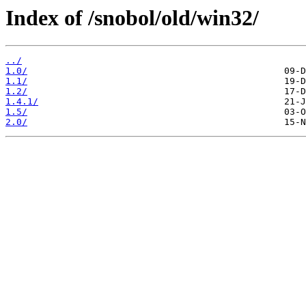
Index of /snobol/old/win32/
../
1.0/
1.1/
1.2/
1.4.1/
1.5/
2.0/